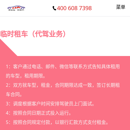
菜单
400 608 7398
临时租车（代驾业务）
1：客户通过电话、邮件、微信等联系方式告知具体租用
的车型，租用期限。
2：双方就车型，租金，合同期限达成一致，签订长期租
车合同。
3：调度根据客户时间安排驾驶员上门面试。
4：按照合同日期正式投入运行。
5：按照合同规定付款，以银行汇款方式支付租金。