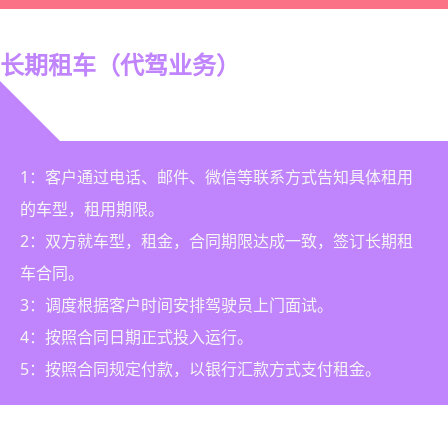
长期租车（代驾业务）
1：客户通过电话、邮件、微信等联系方式告知具体租用
的车型，租用期限。
2：双方就车型，租金，合同期限达成一致，签订长期租
车合同。
3：调度根据客户时间安排驾驶员上门面试。
4：按照合同日期正式投入运行。
5：按照合同规定付款，以银行汇款方式支付租金。