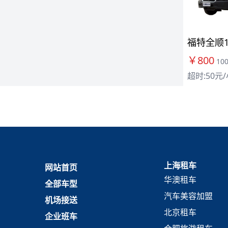
福特全顺1
￥800
10
超时:50元
上海租车
网站首页
华澳租车
全部车型
汽车美容加盟
机场接送
北京租车
企业班车