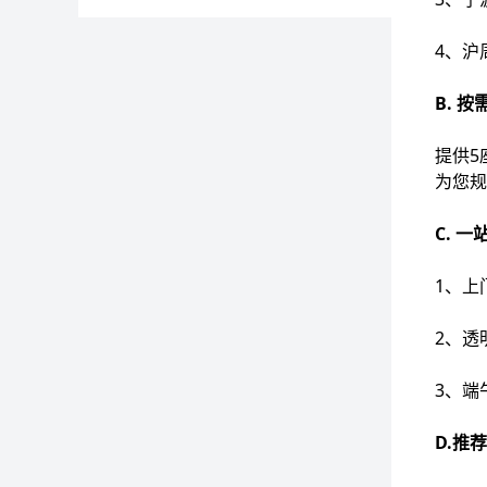
4、沪
B. 
提供5
为您规
C. 
1、上
2、透
3、端
D.推