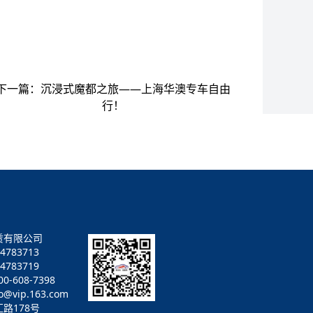
下一篇：
沉浸式魔都之旅——上海华澳专车自由
行！
赁有限公司
4783713
783719
-608-7398
vip.163.com
路178号