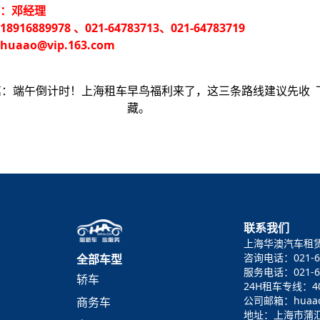
人：邓经理
8916889978 、021-64783713、021-64783719
uaao@vip.163.com
篇：
端午倒计时！上海租车早鸟福利来了，这三条路线建议先收
藏。
联系我们
上海华澳汽车租
咨询电话：021-6
全部车型
服务电话：021-64
轿车
24H租车专线：400
公司邮箱：huaao@
商务车
地址：上海市蒲汇