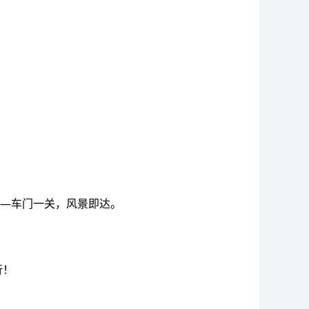
—车门一关，风景即达。
行！