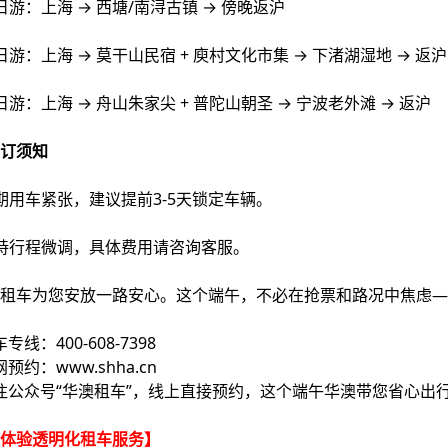
日游：上海 → 西塘/南浔古镇 → 傍晚返沪
日游：上海 → 莫干山民宿 + 庾村文化市集 → 下渚湖湿地 → 返沪
日游：上海 → 舟山朱家尖 + 普陀山朝圣 → 宁波老外滩 → 返沪
订须知
期用车紧张，建议提前3-5天锁定车辆。
持行程微调，具体费用请咨询客服。
租车为您安放一路安心。这个端午，不必在抢票和路况中焦虑—
车专线：400-608-7398
网预约：www.shha.cn
关注公众号“华澳租车”，线上直接预约，这个端午华澳带您省心出
刻体验透明化租车服务】