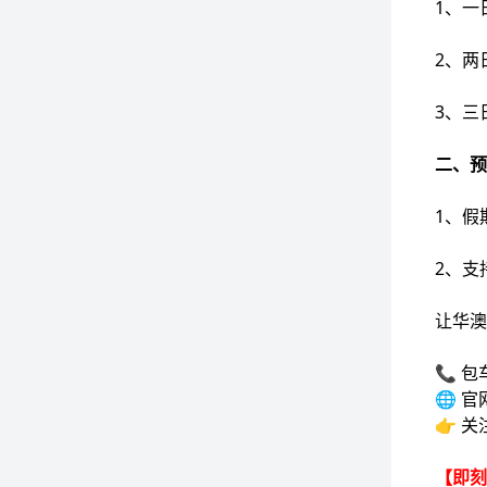
1、一
2、两
3、三
二、预
1、假
2、支
让华澳
📞 包
🌐 官
👉 
【即