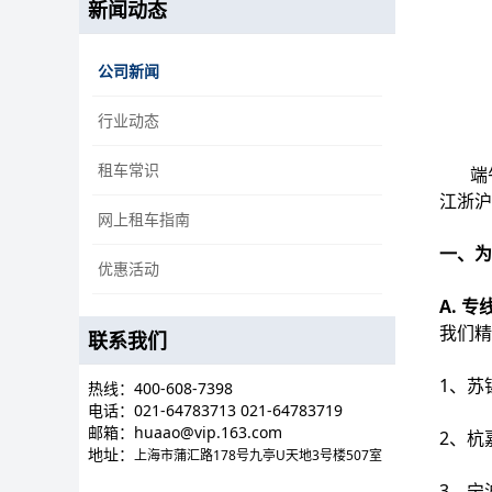
新闻动态
公司新闻
行业动态
租车常识
端午将
江浙沪
网上租车指南
一、为
优惠活动
A. 
我们精
联系我们
1、苏
热线：400-608-7398
电话：
021-64783713 021-64783719
邮箱：huaao@vip.163.com
2、杭
地址：
上海市蒲汇路178号九亭U天地3号楼507室
3、宁