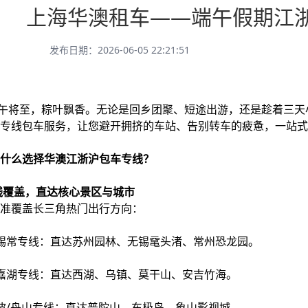
上海华澳租车——端午假期江
发布日期：2026-06-05 22:21:51
至，粽叶飘香。无论是回乡团聚、短途出游，还是趁着三天小长
专线包车服务，让您避开拥挤的车站、告别转车的疲惫，一站式
什么选择华澳江浙沪包车专线？
专线覆盖，直达核心景区与城市
准覆盖长三角热门出行方向：
锡常专线：直达苏州园林、无锡鼋头渚、常州恐龙园。
嘉湖专线：直达西湖、乌镇、莫干山、安吉竹海。
波/舟山专线：直达普陀山、东极岛、象山影视城。