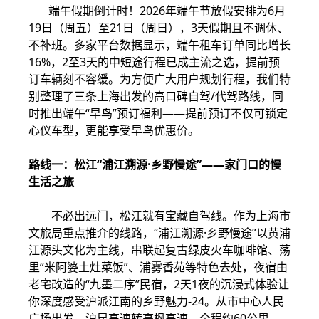
端午假期倒计时！2026年端午节放假安排为6月
19日（周五）至21日（周日），3天假期且不调休、
不补班。多家平台数据显示，端午租车订单同比增长
16%，2至3天的中短途行程已成主流之选，提前预
订车辆刻不容缓。为方便广大用户规划行程，我们特
别整理了三条上海出发的高口碑自驾/代驾路线，同
时推出端午“早鸟”预订福利——提前预订不仅可锁定
心仪车型，更能享受早鸟优惠价。
路线一：松江“浦江溯源·乡野慢途”——家门口的慢
生活之旅
不必出远门，松江就有宝藏自驾线。作为上海市
文旅局重点推介的线路，“浦江溯源·乡野慢途”以黄浦
江源头文化为主线，串联起复古绿皮火车咖啡馆、荡
里“米阿婆土灶菜饭”、浦雾香苑等特色去处，夜宿由
老宅改造的“九墨二序”民宿，2天1夜的沉浸式体验让
你深度感受沪派江南的乡野魅力-24。从市中心人民
广场出发，沪昆高速转亭枫高速，全程约60公里，