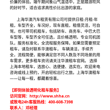
价廉的体验。端午期间象山气温适中，正是踏浪吹风
的好时节，适合追求高性价比出游的家庭。
上海华澳汽车租赁有限公司可提供日租-月租-年
租，车型齐全，车况好，现车直租，租借灵活，可自
驾，也可带司机租车，包括轿车、商务车、中巴大巴
车型等，车型齐全可任选，且价格透明，专业司机团
队，服务标准化，全流程服务保障。如果您需要预定
租车，请及时联系华澳租车， 车辆清洁，手续齐
全，流程简便，能够满足您不同人数及不同场景的用
车需求，更多租车资讯请关注华澳租车官网。 选择
上海本地租车，选放心、选便捷、选实在。欢迎来电
咨询或线上预约，开启轻松出行之旅。上海华澳租车
——让每一程，都藏着惊喜。
【即刻体验透明化租车服务】
访问官网：http://www.shha.cn
或致电24h客服热线：400-608-7398
联系人：邓经理