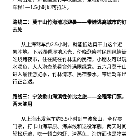
车程1—1.5小时即可抵达。
路线二：莫干山竹海清凉避暑——带娃逃离城市的好
去处
从上海驾车约2.5小时，就能抵达莫干山这个避
暑胜地。下渚湖看湿地风光，傍晚逛庾村民国风情街
吃烧烤夜市，住在藏在竹林里的民宿，小朋友可以玩
水喂鱼，大人泡壶茶看窗外满眼绿意。五六月莫干山
进入最佳游览季，竹林清凉、民宿亲水，带娃驾车出
行正合适。
路线三：宁波象山海滨性价比之旅——全程零门票，
两天够用
从上海出发驾车约3.5小时到宁波象山，全程零
门票，打卡山海草原、海岸线和退役军舰，两天时间
轻松玩遍，吃一顿白灼虾、清蒸鱼、海鲜面也是物美