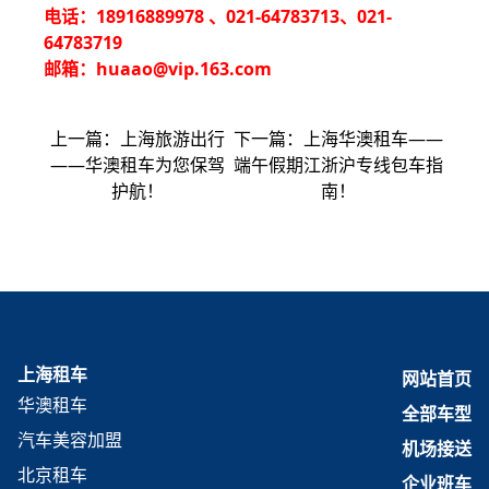
电话：18916889978 、021-64783713、021-
64783719
邮箱：huaao@vip.163.com
上一篇：
上海旅游出行
下一篇：
上海华澳租车——
——华澳租车为您保驾
端午假期江浙沪专线包车指
护航！
南！
上海租车
网站首页
华澳租车
全部车型
汽车美容加盟
机场接送
北京租车
企业班车