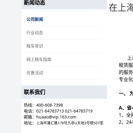
新闻动态
在上
公司新闻
行业动态
租车常识
上海
网上租车指南
租赁服
的服务
优惠活动
专业
联系我们
一、 
热线：400-608-7398
A、省
电话：
021-64783713 021-64783719
1、全
邮箱：huaao@vip.163.com
2、2
地址：
上海市蒲汇路178号九亭U天地3号楼507室