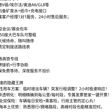
驰V级/埃尔法/奥迪A6/GL8等
车内备矿泉水+纸巾+充电接口
专属客户经理1对1服务，24小时售后服务；
型会议/展会包车
35-50座大巴车队可整租
全天候待命，随叫随停
免费定制接送路线表
场高铁专线
举牌接机+行李协助
延误免费等待，深夜服务不加价
华澳的隐藏王牌
弹性用车方案：临时增派车辆？突发行程调整？2小时极速响应！
账单透明化：明细精确到每公里/每时段，专属发票管家一键开票！
安全双保险：车辆每日安检+乘客险，行政主管的定心丸！
上海本土优势：熟悉限行/拥堵路段，高峰时段也能精准控时。