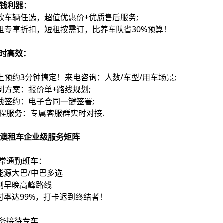
省钱利器：
款车辆任选，超值优惠价+优质售后服务;
租专享折扣，短租按需订，比养车队省30%预算！
省时高效：
上预约3分钟搞定！来电咨询：人数/车型/用车场景;
制方案：报价单+路线规划;
线签约：电子合同一键签署;
全程服务：专属客服群实时对接.
澳租车企业级服务矩阵
日常通勤班车：
新能源大巴/中巴多选
定制早晚高峰路线
准时率达99%，打卡迟到终结者！
商务接待专车